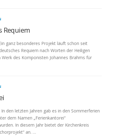
N
s Requiem
in ganz besonderes Projekt läuft schon seit
 deutsches Requiem nach Worten der Heiligen
 ein Werk des Komponisten Johannes Brahms für
N
ei
In den letzten Jahren gab es in den Sommerferien
unter dem Namen „Ferienkantorei“
den. In diesem Jahr bietet der Kirchenkreis
chorprojekt“ an. …