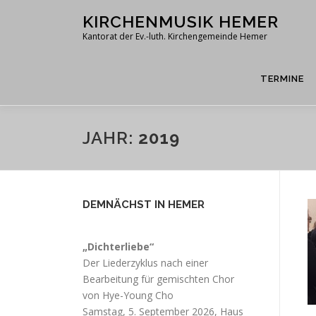
Zum
KIRCHENMUSIK HEMER
Inhalt
Kantorat der Ev.-luth. Kirchengemeinde Hemer
springen
TERMINE
JAHR:
2019
DEMNÄCHST IN HEMER
„Dichterliebe“
Der Liederzyklus nach einer
Bearbeitung für gemischten Chor
von Hye-Young Cho
Samstag, 5. September 2026, Haus