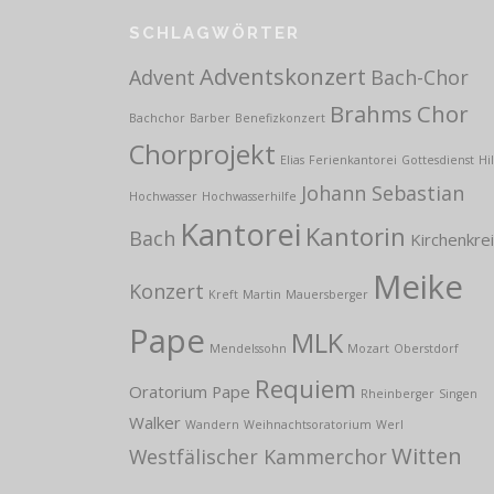
SCHLAGWÖRTER
Adventskonzert
Advent
Bach-Chor
Brahms
Chor
Bachchor
Barber
Benefizkonzert
Chorprojekt
Elias
Ferienkantorei
Gottesdienst
Hi
Johann Sebastian
Hochwasser
Hochwasserhilfe
Kantorei
Kantorin
Bach
Kirchenkre
Meike
Konzert
Kreft
Martin
Mauersberger
Pape
MLK
Mendelssohn
Mozart
Oberstdorf
Requiem
Oratorium
Pape
Rheinberger
Singen
Walker
Wandern
Weihnachtsoratorium
Werl
Witten
Westfälischer Kammerchor