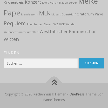
Meike
Konzert
Kirchenkreis
Kreft
Martin
Mauersberger
Pape
MLK
Oratorium
Pape
Mendelssohn
Mozart
Oberstdorf
Requiem
Walker
Rheinberger
Singen
Wandern
Westfälischer Kammerchor
Weihnachtsoratorium
Werl
Witten
FINDEN
Suchen
nach:
Copyright © 2026 Kirchenmusik Hemer
–
OnePress
Theme von
FameThemes