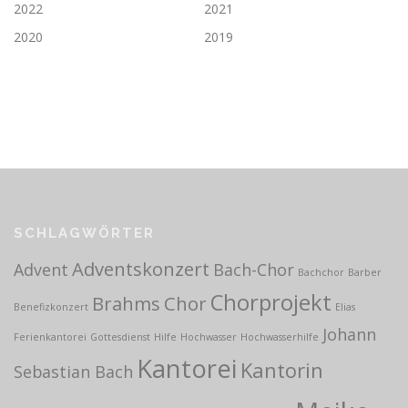
2022
2021
2020
2019
SCHLAGWÖRTER
Adventskonzert
Advent
Bach-Chor
Bachchor
Barber
Chorprojekt
Brahms
Chor
Benefizkonzert
Elias
Johann
Ferienkantorei
Gottesdienst
Hilfe
Hochwasser
Hochwasserhilfe
Kantorei
Kantorin
Sebastian Bach