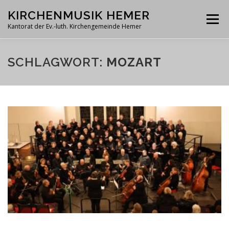
Zum
KIRCHENMUSIK HEMER
Inhalt
Menü
springen
Kantorat der Ev.-luth. Kirchengemeinde Hemer
TERMINE
MITSINGEN
SCHLAGWORT:
MOZART
MARTIN-LUTHER-KANTOREI
ORGELN
IMPRESSUM / KONTAKT
FÖRDERVEREIN