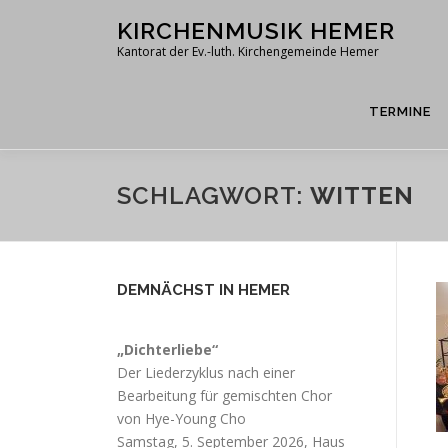
Zum
KIRCHENMUSIK HEMER
Inhalt
Kantorat der Ev.-luth. Kirchengemeinde Hemer
springen
TERMINE
SCHLAGWORT:
WITTEN
DEMNÄCHST IN HEMER
„Dichterliebe“
Der Liederzyklus nach einer
Bearbeitung für gemischten Chor
von Hye-Young Cho
Samstag, 5. September 2026, Haus