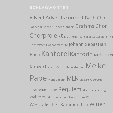
SCHLAGWÖRTER
Adventskonzert
Advent
Bach-Chor
Brahms
Chor
Bachchor
Barber
Benefizkonzert
Chorprojekt
Elias
Ferienkantorei
Gottesdienst
Hi
Johann Sebastian
Hochwasser
Hochwasserhilfe
Kantorei
Kantorin
Bach
Kirchenkre
Meike
Konzert
Kreft
Martin
Mauersberger
Pape
MLK
Mendelssohn
Mozart
Oberstdorf
Requiem
Oratorium
Pape
Rheinberger
Singen
Walker
Wandern
Weihnachtsoratorium
Werl
Witten
Westfälischer Kammerchor