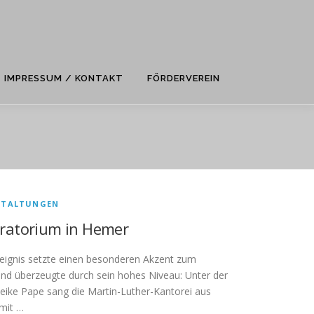
IMPRESSUM / KONTAKT
FÖRDERVEREIN
STALTUNGEN
ratorium in Hemer
reignis setzte einen besonderen Akzent zum
nd überzeugte durch sein hohes Niveau: Unter der
ike Pape sang die Martin-Luther-Kantorei aus
mit …