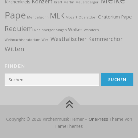
Konzert
Kirchenkreis
Kreft
Martin
Mauersberger
Pape
MLK
Oratorium
Pape
Mendelssohn
Mozart
Oberstdorf
Requiem
Walker
Rheinberger
Singen
Wandern
Westfälischer Kammerchor
Weihnachtsoratorium
Werl
Witten
FINDEN
Suchen
nach:
Copyright © 2026 Kirchenmusik Hemer
–
OnePress
Theme von
FameThemes