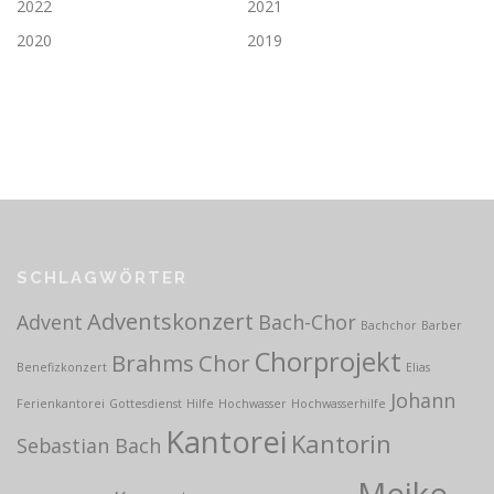
2022
2021
2020
2019
SCHLAGWÖRTER
Adventskonzert
Advent
Bach-Chor
Bachchor
Barber
Chorprojekt
Brahms
Chor
Benefizkonzert
Elias
Johann
Ferienkantorei
Gottesdienst
Hilfe
Hochwasser
Hochwasserhilfe
Kantorei
Kantorin
Sebastian Bach
Meike