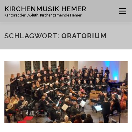
Zum
KIRCHENMUSIK HEMER
Inhalt
Menü
springen
Kantorat der Ev.-luth. Kirchengemeinde Hemer
TERMINE
MITSINGEN
SCHLAGWORT:
ORATORIUM
MARTIN-LUTHER-KANTOREI
ORGELN
IMPRESSUM / KONTAKT
FÖRDERVEREIN