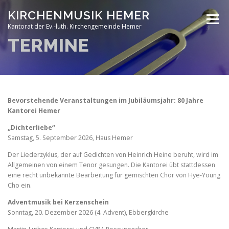
Zum
KIRCHENMUSIK HEMER
Inhalt
Menü
springen
Kantorat der Ev.-luth. Kirchengemeinde Hemer
TERMINE
TERMINE
MITSINGEN
MARTIN-LUTHER-KANTOREI
ORGELN
Bevorstehende Veranstaltungen im Jubiläumsjahr: 80 Jahre
Kantorei Hemer
„Dichterliebe“
IMPRESSUM / KONTAKT
FÖRDERVEREIN
Samstag, 5. September 2026, Haus Hemer
Der Liederzyklus, der auf Gedichten von Heinrich Heine beruht, wird im
Allgemeinen von einem Tenor gesungen. Die Kantorei übt stattdessen
eine recht unbekannte Bearbeitung für gemischten Chor von Hye-Young
Cho ein.
Adventmusik bei Kerzenschein
Sonntag, 20. Dezember 2026 (4. Advent), Ebbergkirche