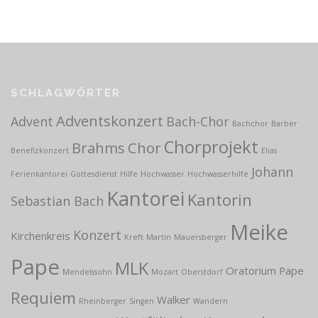
SCHLAGWÖRTER
Adventskonzert
Advent
Bach-Chor
Bachchor
Barber
Chorprojekt
Brahms
Chor
Benefizkonzert
Elias
Johann
Ferienkantorei
Gottesdienst
Hilfe
Hochwasser
Hochwasserhilfe
Kantorei
Kantorin
Sebastian Bach
Meike
Konzert
Kirchenkreis
Kreft
Martin
Mauersberger
Pape
MLK
Oratorium
Pape
Mendelssohn
Mozart
Oberstdorf
Requiem
Walker
Rheinberger
Singen
Wandern