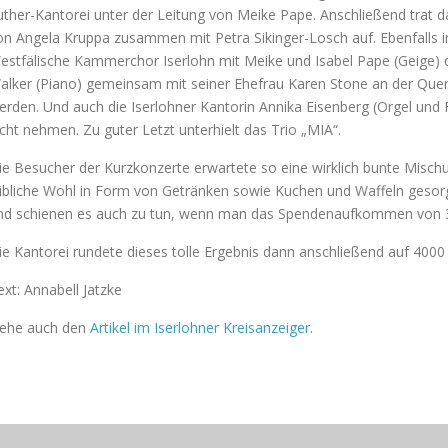
uther-Kantorei unter der Leitung von Meike Pape. Anschließend trat 
on Angela Kruppa zusammen mit Petra Sikinger-Losch auf. Ebenfalls i
estfälische Kammerchor Iserlohn mit Meike und Isabel Pape (Geige) d
alker (Piano) gemeinsam mit seiner Ehefrau Karen Stone an der Quer
erden. Und auch die Iserlohner Kantorin Annika Eisenberg (Orgel und F
icht nehmen. Zu guter Letzt unterhielt das Trio „MIA“.
ie Besucher der Kurzkonzerte erwartete so eine wirklich bunte Mischu
eibliche Wohl in Form von Getränken sowie Kuchen und Waffeln gesor
nd schienen es auch zu tun, wenn man das Spendenaufkommen von 3
ie Kantorei rundete dieses tolle Ergebnis dann anschließend auf 4000 
ext: Annabell Jatzke
iehe auch den
Artikel im Iserlohner Kreisanzeiger
.