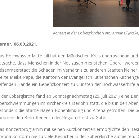
Konzert in der Ebbergkirche (Foto: Annabell Jatzke
emer, 06.09.2021.
as Hochwasser Mitte Juli hat den Märkischen Kreis überraschend und i
atsache, dass Menschen in der Not zusammenstehen. Überall werden de
elsenmeerstadt die Schäden im Verhältnis zu anderen Städten kleiner 
tellte Meike Pape, die Kantorin der Evangelisch-lutherischen Kircheng
elfenden Hände ein Benefizkonzert zu Gunsten der Hochwasserhilfe au
n der Ebbergkirche fand ab Sonntagnachmittag (25. Juli 2021) eine Be
berschwemmungen im Kirchenkreis Iserlohn statt, die bis in den Abend 
esonders die Städte Hagen-Hohenlimburg und Altena getroffen. Die 
ommen den Betroffenen in der Region direkt zu Gute.
as Konzertprogramm mit seinen Kurzkonzerten ermöglichte den Bes
orona-konform nie zu viele Besucher in der Ebbergkirche aufhielten