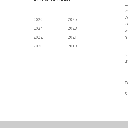
ÄLTERE BEITRÄGE
L
v
W
2026
2025
W
2024
2023
w
2022
2021
n
2020
2019
D
l
u
D
T
S