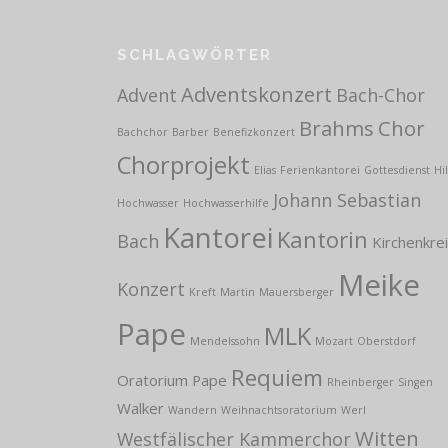
SCHLAGWÖRTER
Adventskonzert
Advent
Bach-Chor
Brahms
Chor
Bachchor
Barber
Benefizkonzert
Chorprojekt
Elias
Ferienkantorei
Gottesdienst
Hi
Johann Sebastian
Hochwasser
Hochwasserhilfe
Kantorei
Kantorin
Bach
Kirchenkre
Meike
Konzert
Kreft
Martin
Mauersberger
Pape
MLK
Mendelssohn
Mozart
Oberstdorf
Requiem
Oratorium
Pape
Rheinberger
Singen
Walker
Wandern
Weihnachtsoratorium
Werl
Witten
Westfälischer Kammerchor