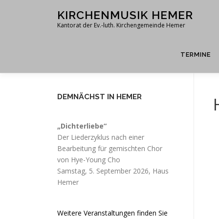
Zum
KIRCHENMUSIK HEMER
Inhalt
Kantorat der Ev.-luth. Kirchengemeinde Hemer
springen
TERMINE
DEMNÄCHST IN HEMER
„Dichterliebe“
Der Liederzyklus nach einer
Bearbeitung für gemischten Chor
von Hye-Young Cho
Samstag, 5. September 2026, Haus
Hemer
Weitere Veranstaltungen finden Sie