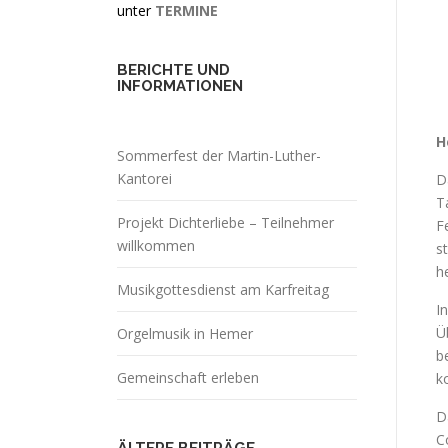
unter
TERMINE
BERICHTE UND
INFORMATIONEN
H
Sommerfest der Martin-Luther-
Kantorei
D
T
Projekt Dichterliebe – Teilnehmer
F
willkommen
s
h
Musikgottesdienst am Karfreitag
I
Ü
Orgelmusik in Hemer
b
Gemeinschaft erleben
k
D
C