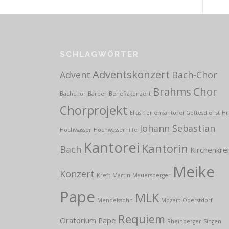
SCHLAGWÖRTER
Adventskonzert
Advent
Bach-Chor
Brahms
Chor
Bachchor
Barber
Benefizkonzert
Chorprojekt
Elias
Ferienkantorei
Gottesdienst
Hi
Johann Sebastian
Hochwasser
Hochwasserhilfe
Kantorei
Kantorin
Bach
Kirchenkre
Meike
Konzert
Kreft
Martin
Mauersberger
Pape
MLK
Mendelssohn
Mozart
Oberstdorf
Requiem
Oratorium
Pape
Rheinberger
Singen