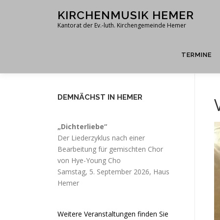
Zum
KIRCHENMUSIK HEMER
Inhalt
Kantorat der Ev.-luth. Kirchengemeinde Hemer
springen
TERMINE
DEMNÄCHST IN HEMER
„Dichterliebe“
Der Liederzyklus nach einer
Bearbeitung für gemischten Chor
von Hye-Young Cho
Samstag, 5. September 2026, Haus
Hemer
Weitere Veranstaltungen finden Sie